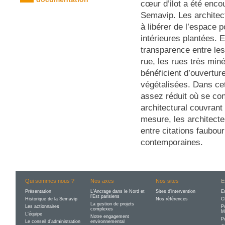
cœur d’ilot a été enco
Semavip. Les architect
à libérer de l’espace 
intérieures plantées. En
transparence entre les
rue, les rues très miné
bénéficient d’ouvertur
végétalisées. Dans ce
assez réduit où se co
architectural couvrant
mesure, les architecte
entre citations faubou
contemporaines.
Qui sommes nous ?
Nos axes
Nos sites
E
Présentation
L’Ancrage dans le Nord et
Sites d'intervention
E
l’Est parisiens
Historique de la Semavip
Nos références
C
La gestion de projets
Les actionnaires
P
complexes
M
L'équipe
Notre engagement
P
Le conseil d’administration
environnemental