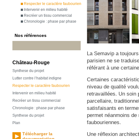
Respecter le caractère faubourien
Intervenir en milieu habité
Recréer un tissu commercial
Chronologie : phase par phase
Nos références
La Semavip a toujours 
parisien ne se traduis
Château-Rouge
référant à une certain
Synthese du projet
Lutter contre l’habitat indigne
Certaines caractéristi
Respecter le caractère faubourien
niveau de qualité voul
retravaillées. Un soin
Intervenir en milieu habité
parcellaire, traditionn
Recréer un tissu commercial
satisfaisants en term
Chronologie : phase par phase
permet néanmoins de ra
Synthese du projet
faubouriennes.
Plan
Une réflexion architec
Télécharger la
documentation