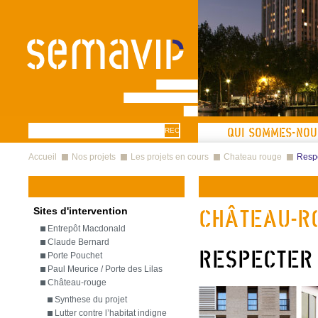
Aller au contenu principal
Formulaire
Recherche
QUI SOMMES-NOU
Vous êtes ici
de recherche
Accueil
Nos projets
Les projets en cours
Chateau rouge
Respe
Sites d'intervention
Château-R
Entrepôt Macdonald
Claude Bernard
Respecter
Porte Pouchet
Paul Meurice / Porte des Lilas
Château-rouge
Synthese du projet
Lutter contre l’habitat indigne